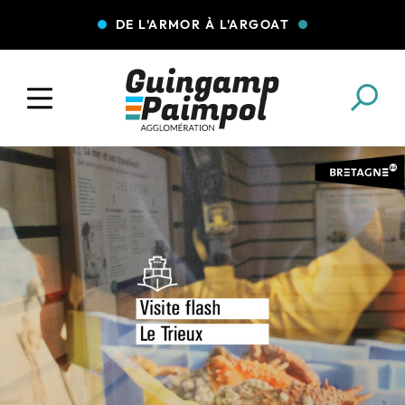
DE L'ARMOR À L'ARGOAT
COLLECTE DES DÉCHETS
EAU ET ASSAINISSEMENT
ENFANCE JEUNESSE
L'AGGLO' RECRUTE
ASSOCIATIONS
PISCINES