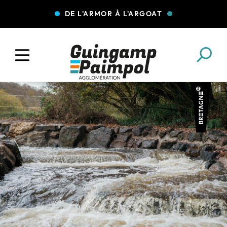
DE L'ARMOR À L'ARGOAT
COLLECTE DES DÉCHETS
EAU ET ASSAINISSEMENT
ENFANCE JEUNESSE
L'AGGLO' RECRUTE
ASSOCIATIONS
PISCINES