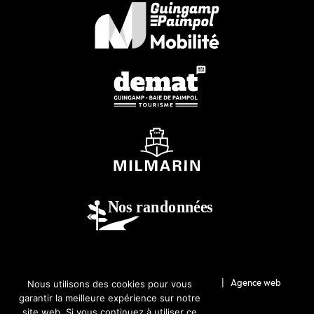
© 2026-Guingamp-Paimpol Agglomération |
Agence web
Nous utilisons des cookies pour vous
garantir la meilleure expérience sur notre
Lannion : Coqueliko
site web. Si vous continuez à utiliser ce