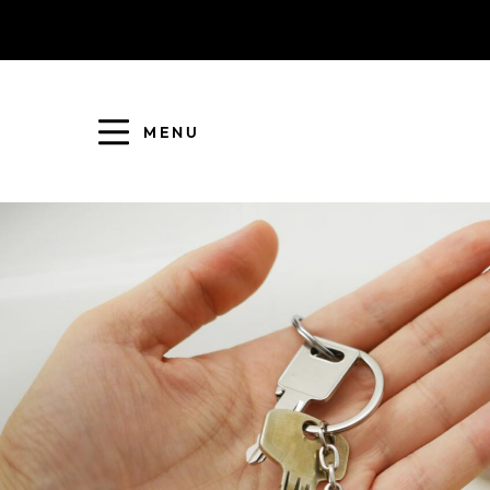
MENU
COLLECTE DES DÉCHETS
EAU ET ASSAINISSEMENT
ENFANCE JEUNESSE
L'AGGLO' RECRUTE
ASSOCIATIONS
PISCINES