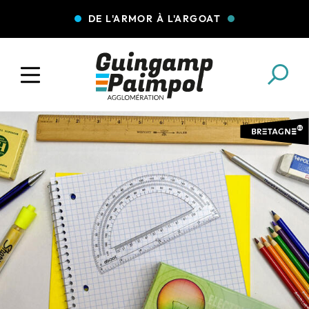
DE L'ARMOR À L'ARGOAT
COLLECTE DES DÉCHETS
EAU ET ASSAINISSEMENT
ENFANCE JEUNESSE
L'AGGLO' RECRUTE
ASSOCIATIONS
PISCINES