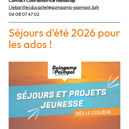
Contact Coordinatrice handicap
l.lebarillecducastel@guingamp-paimpol.bzh
06 08 07 47 02
Séjours d’été 2026 pour
les ados !