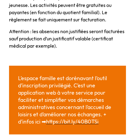
jeunesse. Les activités peuvent être gratuites ou
payantes (en fonction du quotient familial). Le
règlement se fait uniquement sur facturation.
Attention : les absences non justifiées seront facturées
sauf production d’un justificatif valable (certificat
médical par exemple).
L’espace famille est dorénavant l’outil
d’inscription privilégié. C’est une
application web à votre service pour
faciliter et simplifier vos démarches
administratives concernant l’accueil de
loisirs et d’améliorer nos échanges. +
d’infos ici
➡
https://bit.ly/40B0TSi