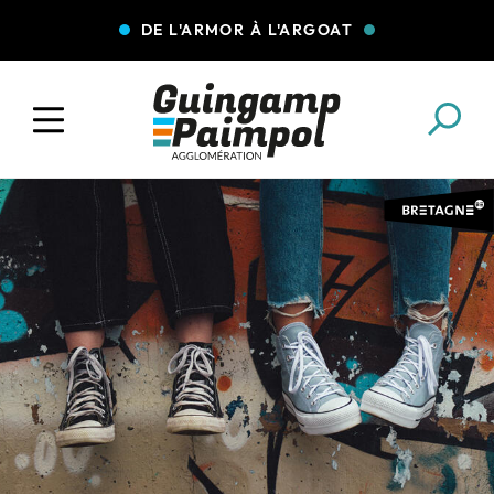
DE L'ARMOR À L'ARGOAT
COLLECTE DES DÉCHETS
EAU ET ASSAINISSEMENT
ENFANCE JEUNESSE
L'AGGLO' RECRUTE
ASSOCIATIONS
PISCINES