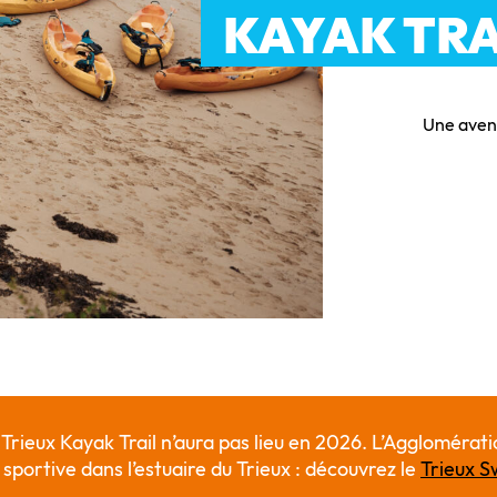
KAYAK TRA
Une avent
 Trieux Kayak Trail n’aura pas lieu en 2026. L’Agglomérati
portive dans l’estuaire du Trieux : découvrez le
Trieux 