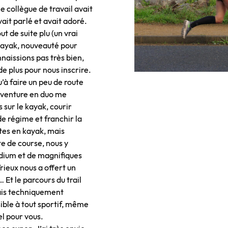
e collègue de travail avait
ait parlé et avait adoré.
t de suite plu (un vrai
 kayak, nouveauté pour
naissions pas très bien,
de plus pour nous inscrire.
’à faire un peu de route
’aventure en duo me
sur le kayak, courir
e régime et franchir la
ntes en kayak, mais
te de course, nous y
dium et de magnifiques
rieux nous a offert un
 Et le parcours du trail
ais techniquement
ible à tout sportif, même
el pour vous.