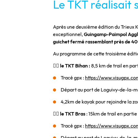
Le TKT réalisait 
Après une deuxième édition du Trieux K
exceptionnel,
Guingamp-Paimpol Agglom
guichet fermé rassemblant près de 400
Au programme de cette troisième éditi
🚶‍♂️
le TKT Bihan :
8,5 km de trail en par
Tracé gpx :
https://www.visugpx.c
Départ au port de Loguivy-de-la-me
4,2km de kayak pour rejoindre la z
🏃‍♀️
le TKT Bras
: 15km de trail en parti
Tracé gpx :
https://www.visugpx.c
Départ au port de Loguivy-de-la-mer