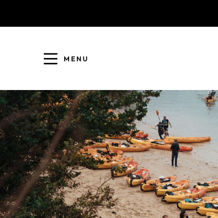
MENU
COLLECTE DES DÉCHETS
EAU ET ASSAINISSEMENT
ENFANCE JEUNESSE
L'AGGLO' RECRUTE
ASSOCIATIONS
PISCINES