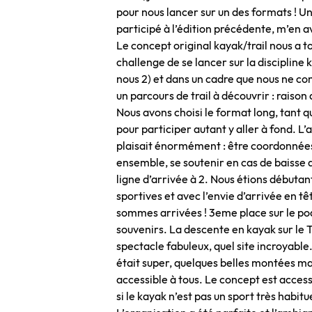
pour nous lancer sur un des formats ! Un
participé à l’édition précédente, m’en av
Le concept original kayak/trail nous a tou
challenge de se lancer sur la discipline
nous 2) et dans un cadre que nous ne con
un parcours de trail à découvrir : raison 
Nous avons choisi le format long, tant qu
pour participer autant y aller à fond. L
plaisait énormément : être coordonnées 
ensemble, se soutenir en cas de baisse d
ligne d’arrivée à 2. Nous étions débuta
sportives et avec l’envie d’arrivée en tê
sommes arrivées ! 3eme place sur le po
souvenirs. La descente en kayak sur le T
spectacle fabuleux, quel site incroyable…
était super, quelques belles montées m
accessible à tous. Le concept est access
si le kayak n’est pas un sport très habitu