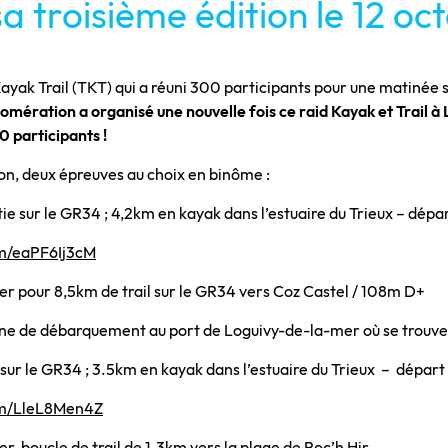
sa troisième édition le 12 oc
ayak Trail (TKT) qui a réuni 300 participants pour une matinée s
ération a organisé une nouvelle fois ce raid Kayak et Trail à 
 participants !
on, deux épreuves au choix en binôme :
tie sur le GR34 ; 4,2km en kayak dans l’estuaire du Trieux – dépa
om/eaPF6Ij3cM
r pour 8,5km de trail sur le GR34 vers Coz Castel / 108m D+
one de débarquement au port de Loguivy-de-la-mer où se trouver
e sur le GR34 ; 3.5km en kayak dans l’estuaire du Trieux – départ
om/LleL8Men4Z
, boucle de trail de 1.3km vers la plage de Roc’h Hir