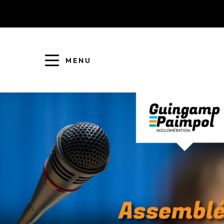
MENU
COLLECTE DES DÉCHETS
EAU ET ASSAINISSEMENT
ENFANCE JEUNESSE
L'AGGLO' RECRUTE
ASSOCIATIONS
PISCINES