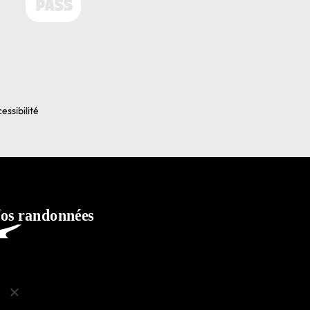
essibilité
ko