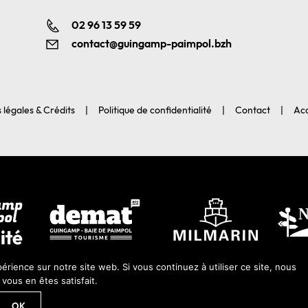
02 96 13 59 59
contact@guingamp-paimpol.bzh
 légales & Crédits
Politique de confidentialité
Contact
Acc
érience sur notre site web. Si vous continuez à utiliser ce site, nous
ous en êtes satisfait.
 2026-Guingamp-Paimpol Agglomération |
Agence web Lannion : Coqueli
OK