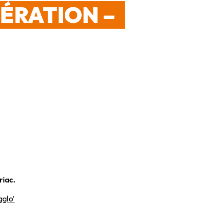
ÉRATION –
riac.
glo’