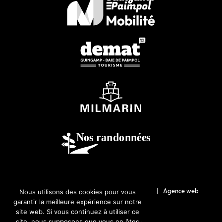
© 2026-Guingamp-Paimpol Agglomération |
Agence web
Nous utilisons des cookies pour vous
garantir la meilleure expérience sur notre
Lannion : Coqueliko
site web. Si vous continuez à utiliser ce
site, nous supposons que vous en êtes