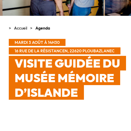
Accueil
Agenda
MARDI 3 AOÛT À 14H30
16 RUE DE LA RÉSISTANCEN, 22620 PLOUBAZLANEC
VISITE GUIDÉE DU
MUSÉE MÉMOIRE
D’ISLANDE