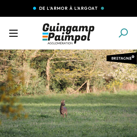
DE L'ARMOR À L'ARGOAT
COLLECTE DES DÉCHETS
EAU ET ASSAINISSEMENT
ENFANCE JEUNESSE
L'AGGLO' RECRUTE
ASSOCIATIONS
PISCINES