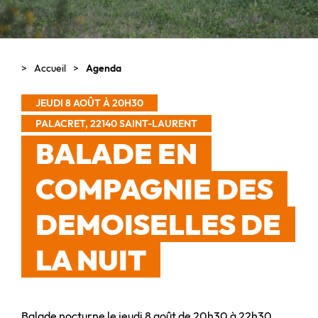
Accueil
Agenda
JEUDI 8 AOÛT À 20H30
PALACRET, 22140 SAINT-LAURENT
BALADE EN
COMPAGNIE DES
DEMOISELLES DE
LA NUIT
Balade nocturne le jeudi 8 août de 20h30 à 22h30.