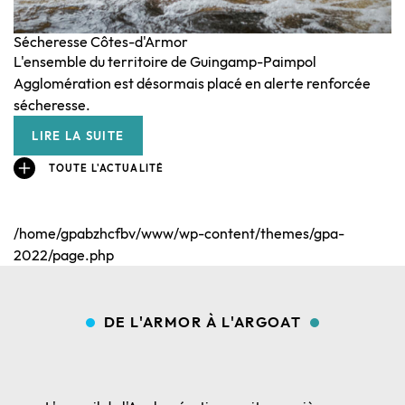
co
ré
Sécheresse Côtes-d'Armor
L'ensemble du territoire de Guingamp-Paimpol
l
Agglomération est désormais placé en alerte renforcée
sécheresse.
LIRE LA SUITE
TOUTE L'ACTUALITÉ
/home/gpabzhcfbv/www/wp-content/themes/gpa-
2022/page.php
DE L'ARMOR À L'ARGOAT