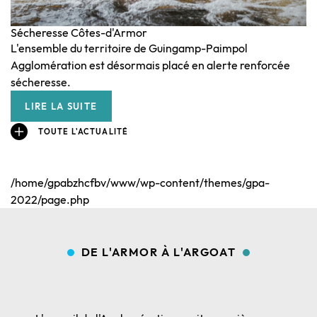
co
ré
Sécheresse Côtes-d'Armor
L'ensemble du territoire de Guingamp-Paimpol
l
Agglomération est désormais placé en alerte renforcée
sécheresse.
LIRE LA SUITE
TOUTE L'ACTUALITÉ
/home/gpabzhcfbv/www/wp-content/themes/gpa-
2022/page.php
DE L'ARMOR À L'ARGOAT