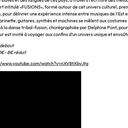
slaves et des langues de ces pays, à travers l’écriture des mélod
t intitulé «FUSIONS», formé autour de cet univers culturel, pren
 pour délivrer une expérience intense entre musiques de l’Est e
larinette, guitares, synthés et machines se mêlent aux costumes
 à la danse tribal-fusion, chorégraphiée par Delphine Pont, pour
r est invité à voyager aux confins d’un univers unique et envoût
debout
10€- 8€ réduit
://www.youtube.com/watch?v=nXV8tXbyJtg