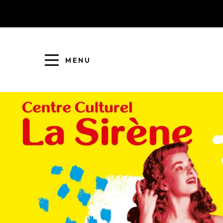
MENU
COLLECTE DES DÉCHETS
EAU ET ASSAINISSEMENT
ENFANCE JEUNESSE
L'AGGLO' RECRUTE
ASSOCIATIONS
PISCINES