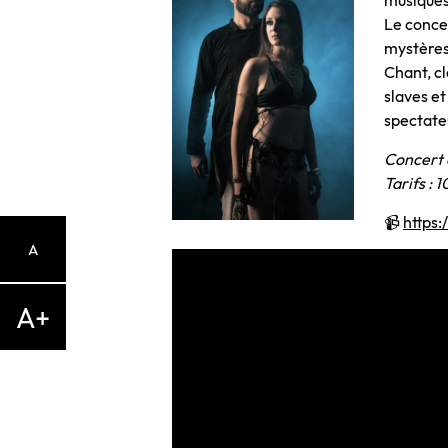
musiques 
Le concer
mystères,
Chant, c
slaves et
spectateu
Concert 
Tarifs : 
📹
https
A
A+