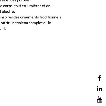
ies et des paroles.
d corps, tout en lumières et en
t électro.
 inspirés des ornements traditionnels
 offrir un tableau complet où le
ant.