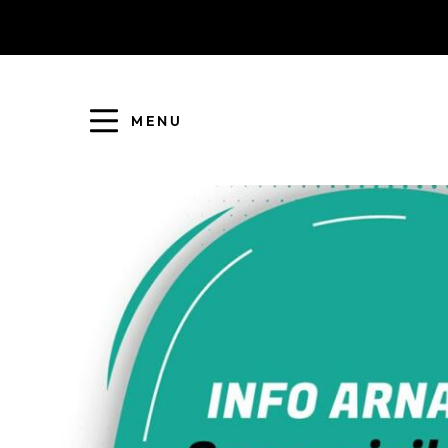
MENU
COLLECTE DES DÉCHETS
EAU ET ASSAINISSEMENT
ENFANCE JEUNESSE
L'AGGLO' RECRUTE
ASSOCIATIONS
PISCINES