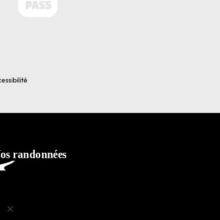
essibilité
ko