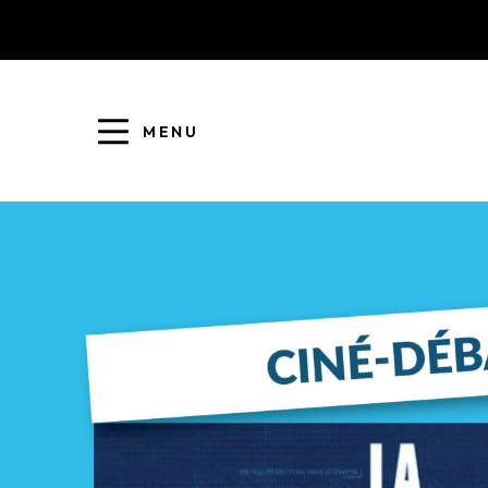
MENU
COLLECTE DES DÉCHETS
EAU ET ASSAINISSEMENT
ENFANCE JEUNESSE
L'AGGLO' RECRUTE
ASSOCIATIONS
PISCINES