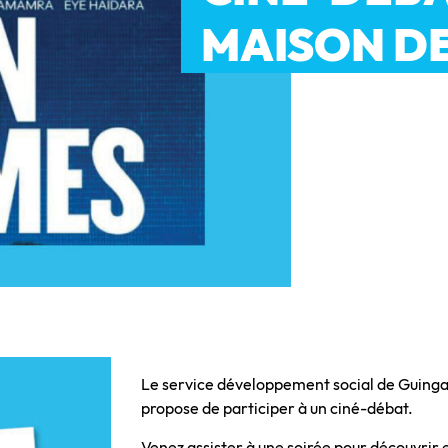
MAISON D
Le service développement social de Guin
propose de participer à un ciné-débat.
Venez assister à une soirée pour découvrir 