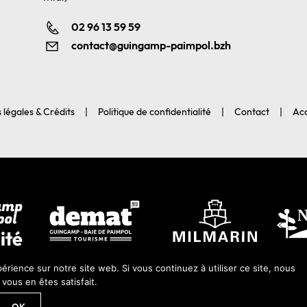
02 96 13 59 59
contact@guingamp-paimpol.bzh
 légales & Crédits
Politique de confidentialité
Contact
Acc
érience sur notre site web. Si vous continuez à utiliser ce site, nous
ous en êtes satisfait.
 2026-Guingamp-Paimpol Agglomération |
Agence web Lannion : Coqueli
OK