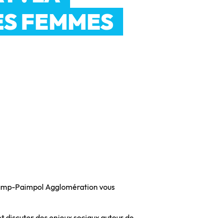
ES FEMMES
gamp-Paimpol Agglomération vous
et discuter des enjeux sociaux autour de