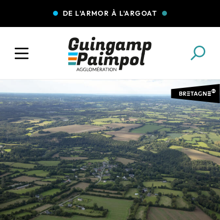
DE L'ARMOR À L'ARGOAT
COLLECTE DES DÉCHETS
EAU ET ASSAINISSEMENT
ENFANCE JEUNESSE
L'AGGLO' RECRUTE
ASSOCIATIONS
PISCINES