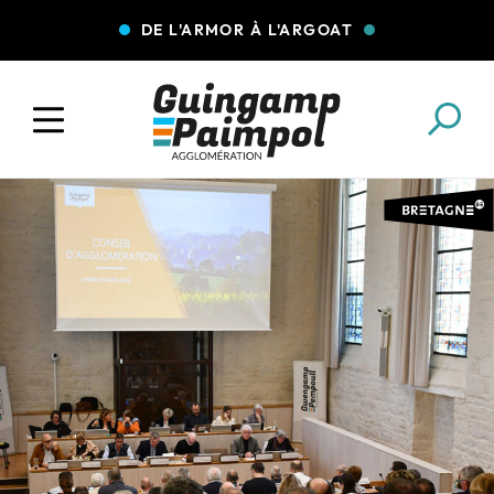
DE L'ARMOR À L'ARGOAT
COLLECTE DES DÉCHETS
EAU ET ASSAINISSEMENT
ENFANCE JEUNESSE
L'AGGLO' RECRUTE
ASSOCIATIONS
PISCINES