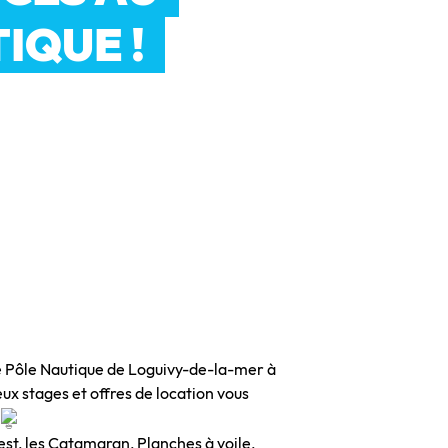
IQUE !
e
Pôle Nautique de Loguivy-de-la-mer à
eux stages et offres de location vous
s
st, les Catamaran, Planches à voile,