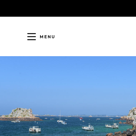
MENU
COLLECTE DES DÉCHETS
EAU ET ASSAINISSEMENT
ENFANCE JEUNESSE
L'AGGLO' RECRUTE
ASSOCIATIONS
PISCINES