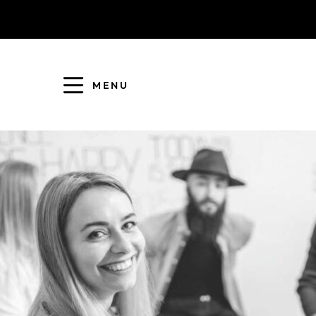
MENU
COLLECTE DES DÉCHETS
EAU ET ASSAINISSEMENT
ENFANCE JEUNESSE
L'AGGLO' RECRUTE
ASSOCIATIONS
PISCINES