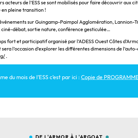
rs acteurs de l’ESS se sont mobilisés pour faire découvrir aux c
 en pleine transition !
e d’événements sur Guingamp-Paimpol Agglomération, Lannion-
ciné-débat, sortie nature, conférence gesticulée…
mps fort et participatif organisé par l’ADESS Ouest Côtes d’Arm
era l’occasion d’explorer les différentes dimensions de l’auto-or
rg/
.
e du mois de l’ESS c’est par ici :
Copie de PROGRAMME 
DE L'ARMOR À L'ARGOAT