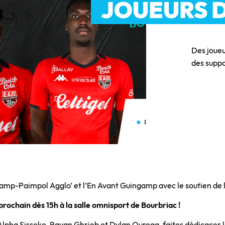
JOUEURS 
Des joueu
des suppo
p-Paimpol Agglo’ et l’En Avant Guingamp avec le soutien de la 
ochain dès 15h à la salle omnisport de Bourbriac !
Alpha Sissoko, Rayan Ghrieb et Dylan Ourega, faites dédicacer le