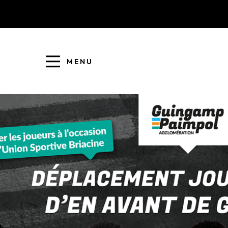
MENU
COLLECTE DES DÉCHETS
EAU ET ASSAINISSEMENT
ENFANCE JEUNESSE
L'AGGLO' RECRUTE
ASSOCIATIONS
PISCINES