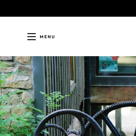
MENU
COLLECTE DES DÉCHETS
EAU ET ASSAINISSEMENT
ENFANCE JEUNESSE
L'AGGLO' RECRUTE
ASSOCIATIONS
PISCINES