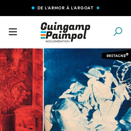
DE L'ARMOR À L'ARGOAT
COLLECTE DES DÉCHETS
EAU ET ASSAINISSEMENT
ENFANCE JEUNESSE
L'AGGLO' RECRUTE
ASSOCIATIONS
PISCINES