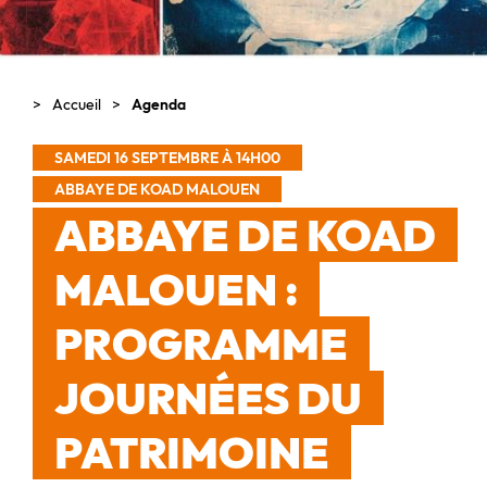
Accueil
Agenda
SAMEDI 16 SEPTEMBRE À 14H00
ABBAYE DE KOAD MALOUEN
ABBAYE DE KOAD
MALOUEN :
PROGRAMME
JOURNÉES DU
PATRIMOINE