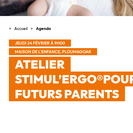
Accueil
Agenda
JEUDI 24 FÉVRIER À 9H00
MAISON DE L'ENFANCE, PLOUMAGOAR
ATELIER
STIMUL’ERGO®POU
FUTURS PARENTS