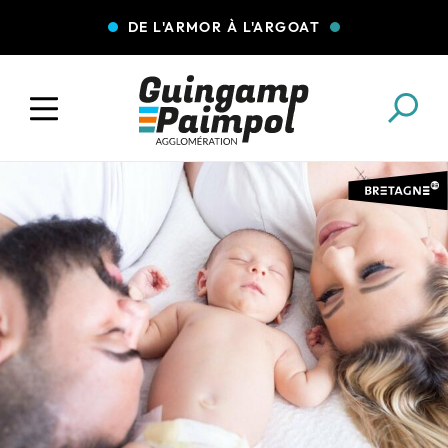
DE L'ARMOR À L'ARGOAT
COLLECTE DES DÉCHETS
EAU ET ASSAINISSEMENT
ENFANCE JEUNESSE
L'AGGLO' RECRUTE
ASSOCIATIONS
PISCINES