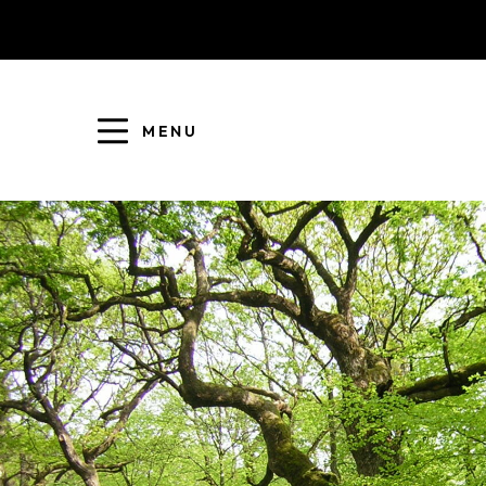
MENU
COLLECTE DES DÉCHETS
EAU ET ASSAINISSEMENT
ENFANCE JEUNESSE
L'AGGLO' RECRUTE
ASSOCIATIONS
PISCINES