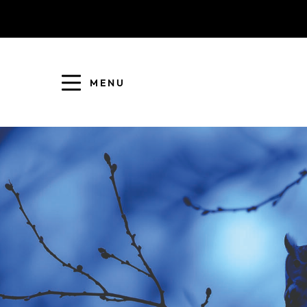
MENU
COLLECTE DES DÉCHETS
EAU ET ASSAINISSEMENT
ENFANCE JEUNESSE
L'AGGLO' RECRUTE
ASSOCIATIONS
PISCINES