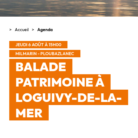
Accueil
Agenda
JEUDI 6 AOÛT À 15H00
MILMARIN - PLOUBAZLANEC
BALADE
PATRIMOINE À
LOGUIVY-DE-LA-
MER