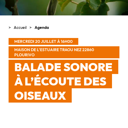
Accueil
Agenda
MERCREDI 20 JUILLET À 16H00
MAISON DE L’ESTUAIRE TRAOU NEZ 22860
PLOURIVO
BALADE SONORE
À L’ÉCOUTE DES
OISEAUX