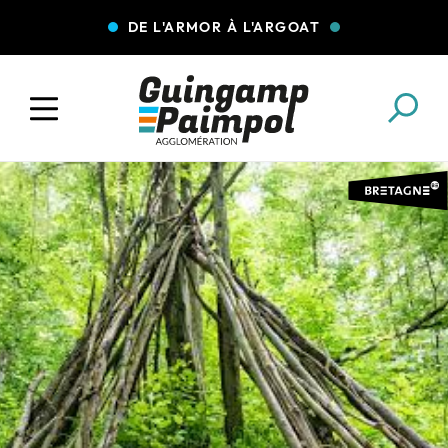
DE L'ARMOR À L'ARGOAT
COLLECTE DES DÉCHETS
EAU ET ASSAINISSEMENT
ENFANCE JEUNESSE
L'AGGLO' RECRUTE
ASSOCIATIONS
PISCINES