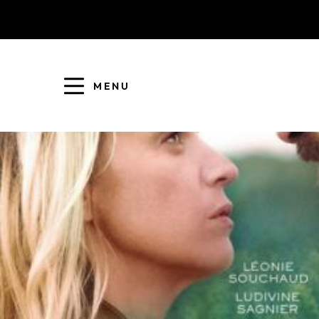
MENU
COLLECTE DES DÉCHETS
EAU ET ASSAINISSEMENT
ENFANCE JEUNESSE
L'AGGLO' RECRUTE
ASSOCIATIONS
PISCINES