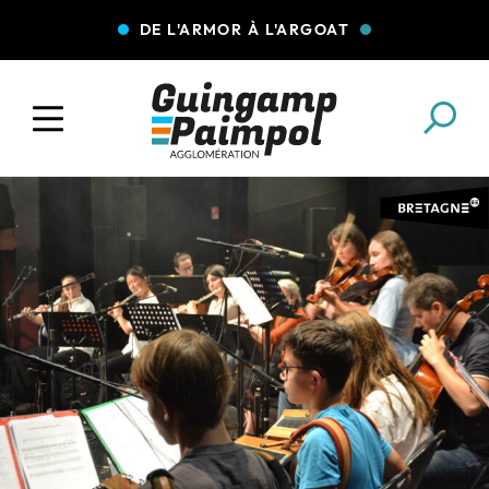
DE L'ARMOR À L'ARGOAT
COLLECTE DES DÉCHETS
EAU ET ASSAINISSEMENT
ENFANCE JEUNESSE
L'AGGLO' RECRUTE
ASSOCIATIONS
PISCINES