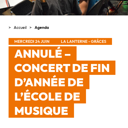
Accueil
Agenda
MERCREDI 24 JUIN
LA LANTERNE - GRÂCES
ANNULÉ –
CONCERT DE FIN
D’ANNÉE DE
L’ÉCOLE DE
MUSIQUE