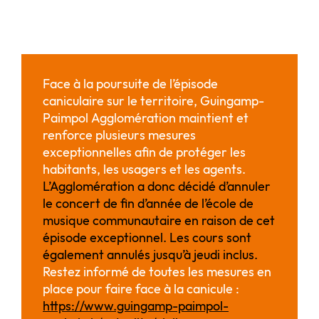
Face à la poursuite de l’épisode
caniculaire sur le territoire, Guingamp-
Paimpol Agglomération maintient et
renforce plusieurs mesures
exceptionnelles afin de protéger les
habitants, les usagers et les agents.
L’Agglomération a donc décidé d’annuler
le concert de fin d’année de l’école de
musique communautaire en raison de cet
épisode exceptionnel. Les cours sont
également annulés jusqu’à jeudi inclus.
Restez informé de toutes les mesures en
place pour faire face à la canicule :
https://www.guingamp-paimpol-