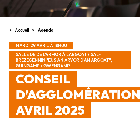
Accueil
Agenda
MARDI 29 AVRIL À 18H00
SALLE DE DE L'ARMOR À L'ARGOAT / SAL-
BREZEGENNIÑ "EUS AN ARVOR D'AN ARGOAT",
GUINGAMP / GWENGAMP
CONSEIL
D’AGGLOMÉRATIO
AVRIL 2025