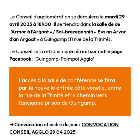
Le Conseil d’agglomération se déroulera le
mardi 29
avril 2025 à 18h00
. Il se tiendra dans la
salle de de
l’Armor à l’Argoat » / Sal-brezegenniñ « Eus an Arvor
d’an Argoat »
à Guingamp (11 rue de la Trinité)
.
Le Conseil sera retransmis
en direct sur notre page
Facebook
:
Guingamp-Paimpol Agglo’
L’accès à la salle de conférence se fera
par la nouvelle entrée côté venelle, entre
la rue de la Trinité et le chemin vers
l’ancienne prison de Guingamp.
➡ Convocation et ordre du jour :
CONVOCATION
CONSEIL AGGLO 29 04 2025