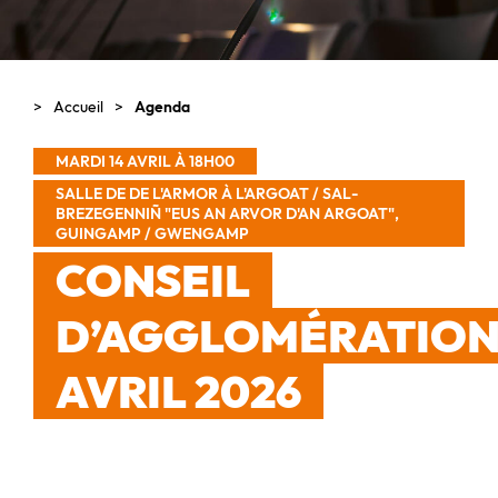
Accueil
Agenda
MARDI 14 AVRIL À 18H00
SALLE DE DE L'ARMOR À L'ARGOAT / SAL-
BREZEGENNIÑ "EUS AN ARVOR D'AN ARGOAT",
GUINGAMP / GWENGAMP
CONSEIL
D’AGGLOMÉRATIO
AVRIL 2026