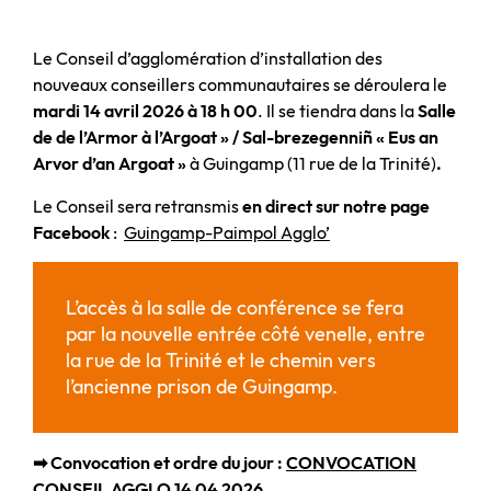
Le Conseil d’agglomération d’installation des
nouveaux conseillers communautaires se déroulera le
mardi 14 avril
2026 à 18 h 00
. Il se tiendra dans la
Salle
de de l’Armor à l’Argoat » / Sal-brezegenniñ « Eus an
Arvor d’an Argoat »
à Guingamp (11 rue de la Trinité)
.
Le Conseil sera retransmis
en direct sur notre page
Facebook
:
Guingamp-Paimpol Agglo’
L’accès à la salle de conférence se fera
par la nouvelle entrée côté venelle, entre
la rue de la Trinité et le chemin vers
l’ancienne prison de Guingamp.
➡ Convocation et ordre du jour :
CONVOCATION
CONSEIL AGGLO 14 04 2026