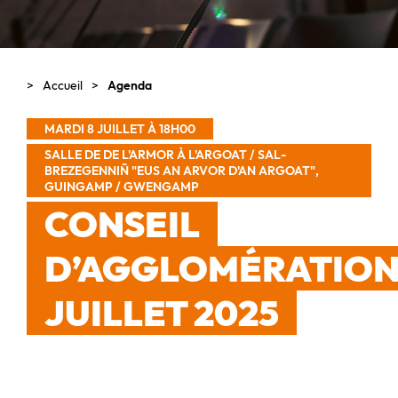
Accueil
Agenda
MARDI 8 JUILLET À 18H00
SALLE DE DE L'ARMOR À L'ARGOAT / SAL-
BREZEGENNIÑ "EUS AN ARVOR D'AN ARGOAT",
GUINGAMP / GWENGAMP
CONSEIL
D’AGGLOMÉRATIO
JUILLET 2025