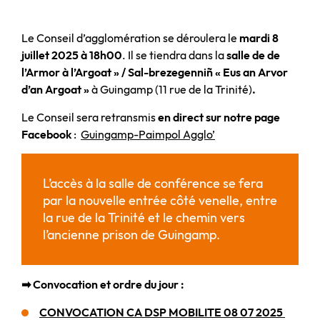
Le Conseil d’agglomération se déroulera le
mardi 8
juillet 2025 à 18h00
. Il se tiendra dans la
salle de de
l’Armor à l’Argoat » / Sal-brezegenniñ « Eus an Arvor
d’an Argoat »
à Guingamp (11 rue de la Trinité)
.
Le Conseil sera retransmis
en direct sur notre page
Facebook
:
Guingamp-Paimpol Agglo’
L’accès à la salle de conférence se fera
par la nouvelle entrée côté venelle, entre
la rue de la Trinité et le chemin vers
l’ancienne prison de Guingamp.
➡ Convocation et ordre du jour :
CONVOCATION CA DSP MOBILITE 08 07 2025