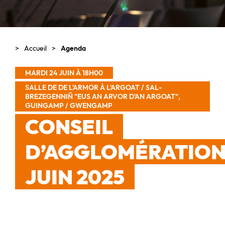
Accueil
Agenda
MARDI 24 JUIN À 18H00
SALLE DE DE L'ARMOR À L'ARGOAT / SAL-
BREZEGENNIÑ "EUS AN ARVOR D'AN ARGOAT",
GUINGAMP / GWENGAMP
CONSEIL
D’AGGLOMÉRATIO
JUIN 2025