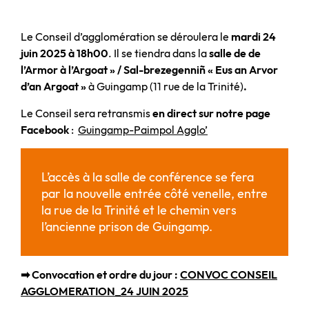
Le Conseil d’agglomération se déroulera le
mardi 24
juin 2025 à 18h00
. Il se tiendra dans la
salle de de
l’Armor à l’Argoat » / Sal-brezegenniñ « Eus an Arvor
d’an Argoat »
à Guingamp (11 rue de la Trinité)
.
Le Conseil sera retransmis
en direct sur notre page
Facebook
:
Guingamp-Paimpol Agglo’
L’accès à la salle de conférence se fera
par la nouvelle entrée côté venelle, entre
la rue de la Trinité et le chemin vers
l’ancienne prison de Guingamp.
➡ Convocation et ordre du jour :
CONVOC CONSEIL
AGGLOMERATION_24 JUIN 2025