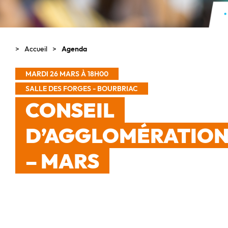
Accueil
Agenda
MARDI 26 MARS À 18H00
SALLE DES FORGES - BOURBRIAC
CONSEIL
D’AGGLOMÉRATIO
– MARS