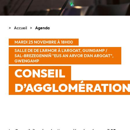
Accueil
Agenda
MARDI 25 NOVEMBRE À 18H00
SALLE DE DE L'ARMOR À L'ARGOAT, GUINGAMP /
SAL-BREZEGENNIÑ "EUS AN ARVOR D'AN ARGOAT",
GWENGAMP
CONSEIL
D’AGGLOMÉRATIO