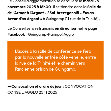
Le Conseil d’agglomération se déroulera le
mardi 25
novembre 2025 à 18h00
. Il se tiendra dans la
Salle de
de l’Armor à l’Argoat » / Sal-brezegenniñ « Eus an
Arvor d’an Argoat »
à Guingamp (11 rue de la Trinité)
.
Le Conseil sera retransmis
en direct sur notre page
Facebook
:
Guingamp-Paimpol Agglo’
L’accès à la salle de conférence se fera
par la nouvelle entrée côté venelle, entre
la rue de la Trinité et le chemin vers
l’ancienne prison de Guingamp.
➡ Convocation et ordre du jour :
CONVOCATION
CONSEIL AGGLO 25 11 2025