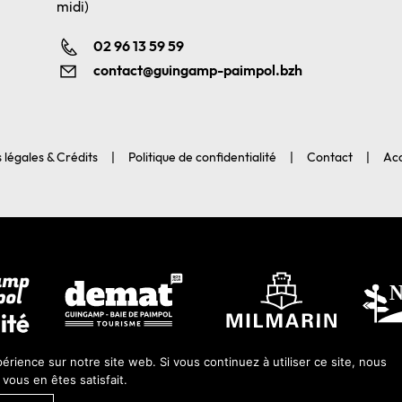
midi)
02 96 13 59 59
contact@guingamp-paimpol.bzh
 légales & Crédits
Politique de confidentialité
Contact
Acc
érience sur notre site web. Si vous continuez à utiliser ce site, nous
ous en êtes satisfait.
 2026-Guingamp-Paimpol Agglomération |
Agence web Lannion : Coqueli