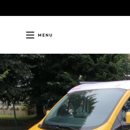
MENU
COLLECTE DES DÉCHETS
EAU ET ASSAINISSEMENT
ENFANCE JEUNESSE
L'AGGLO' RECRUTE
ASSOCIATIONS
PISCINES