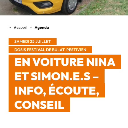
Accueil
Agenda
SAMEDI 25 JUILLET
DOSIS FESTIVAL DE BULAT-PESTIVIEN
EN VOITURE NINA
ET SIMON.E.S –
INFO, ÉCOUTE,
CONSEIL