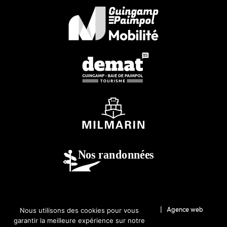
© 2026-Guingamp-Paimpol Agglomération |
Agence web
Nous utilisons des cookies pour vous
garantir la meilleure expérience sur notre
Lannion : Coqueliko