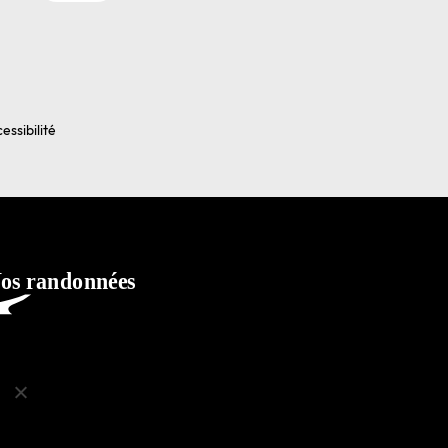
essibilité
ko