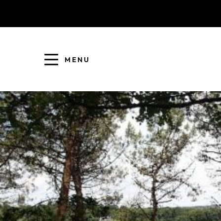
MENU
COLLECTE DES DÉCHETS
EAU ET ASSAINISSEMENT
ENFANCE JEUNESSE
L'AGGLO' RECRUTE
ASSOCIATIONS
PISCINES