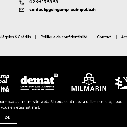
02 96 13 59 59
contact@guingamp-paimpol.bzh
 légales & Crédits
Politique de confidentialité
Contact
Acc
érience sur notre site web. Si vous continuez à utiliser ce site, nous
ous en êtes satisfait.
 2026-Guingamp-Paimpol Agglomération |
Agence web Lannion : Coqueli
OK