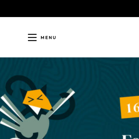
MENU
COLLECTE DES DÉCHETS
EAU ET ASSAINISSEMENT
ENFANCE JEUNESSE
L'AGGLO' RECRUTE
ASSOCIATIONS
PISCINES