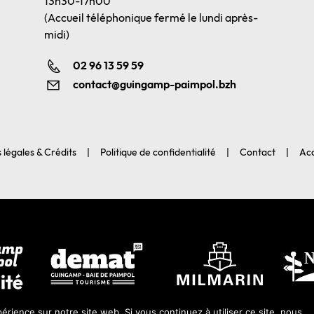
13h30-17h00
(Accueil téléphonique fermé le lundi après-
midi)
02 96 13 59 59
contact@guingamp-paimpol.bzh
 légales & Crédits
Politique de confidentialité
Contact
Acc
érience sur notre site web. Si vous continuez à utiliser ce site, nous