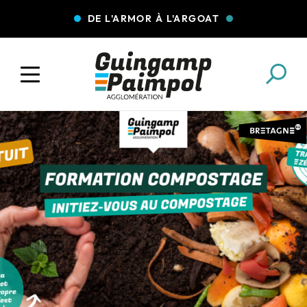
DE L'ARMOR À L'ARGOAT
COLLECTE DES DÉCHETS
EAU ET ASSAINISSEMENT
ENFANCE JEUNESSE
L'AGGLO' RECRUTE
ASSOCIATIONS
PISCINES