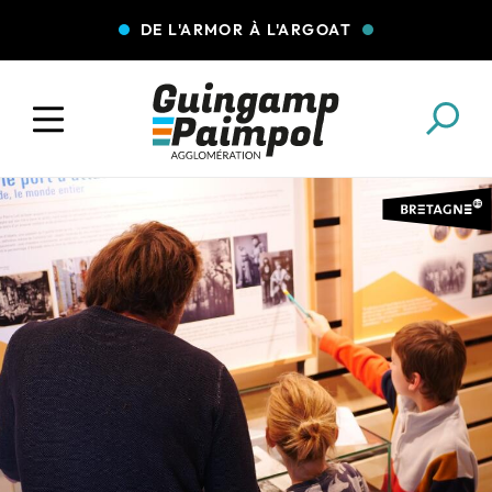
DE L'ARMOR À L'ARGOAT
COLLECTE DES DÉCHETS
EAU ET ASSAINISSEMENT
ENFANCE JEUNESSE
L'AGGLO' RECRUTE
ASSOCIATIONS
PISCINES