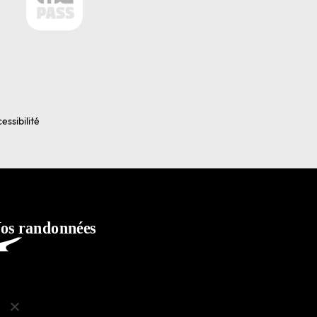
essibilité
ko