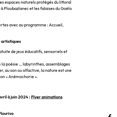
des espaces naturels protégés du littoral
 Ploubazlanec et les falaises du Goëlo
vertes avec au programme : Accueil,
 artistiques
tuite de jeux éducatifs, sensoriels et
 de la poésie … labyrinthes, assemblages
, au son ou olfactive, la nature est une
ation « Anémochorie ».
ril à juin 2024 :
Flyer animations
Plourivo