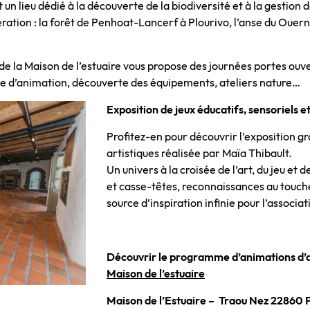
 un lieu dédié à la découverte de la biodiversité et à la gestion 
on : la forêt de Penhoat-Lancerf à Plourivo, l’anse du Ouern à
e de la Maison de l’estuaire vous propose des journées portes ou
ipe d’animation, découverte des équipements, ateliers nature…
Exposition de jeux éducatifs, sensoriels et
Profitez-en pour découvrir l’exposition gra
artistiques réalisée par Maïa Thibault.
Un univers à la croisée de l’art, du jeu et
et casse-têtes, reconnaissances au toucher
source d’inspiration infinie pour l’associ
Découvrir le programme d’animations d’av
Maison de l’estuaire
Maison de l’Estuaire – Traou Nez 22860 