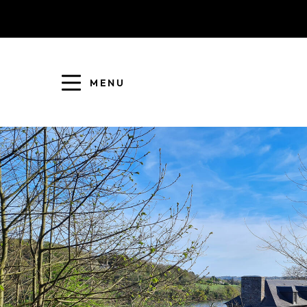
MENU
COLLECTE DES DÉCHETS
EAU ET ASSAINISSEMENT
ENFANCE JEUNESSE
L'AGGLO' RECRUTE
ASSOCIATIONS
PISCINES