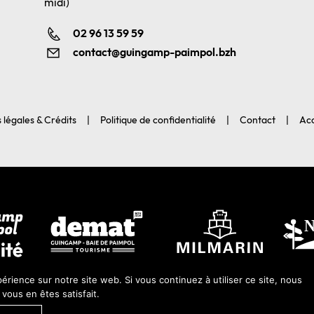
midi)
02 96 13 59 59
contact@guingamp-paimpol.bzh
 légales & Crédits
Politique de confidentialité
Contact
Acc
érience sur notre site web. Si vous continuez à utiliser ce site, nous
ous en êtes satisfait.
 2026-Guingamp-Paimpol Agglomération |
Agence web Lannion : Coqueli