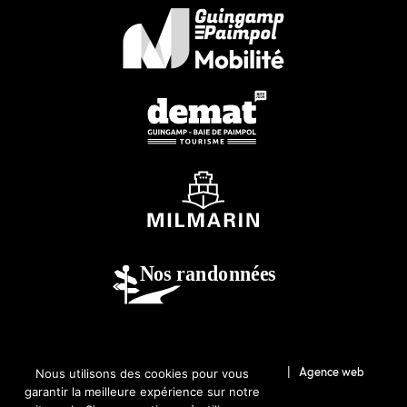
© 2026-Guingamp-Paimpol Agglomération |
Agence web
Nous utilisons des cookies pour vous
garantir la meilleure expérience sur notre
Lannion : Coqueliko