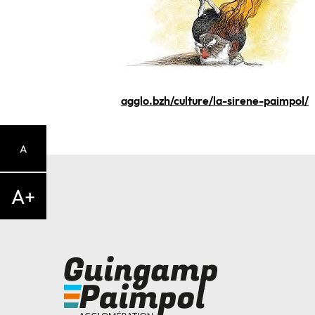
agglo.bzh/culture/la-sirene-paimpol/
A
A+