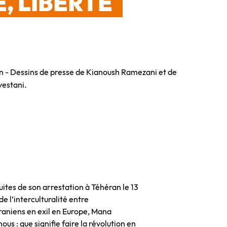
E, LIBERTÉ
n - Dessins de presse de Kianoush Ramezani et de
estani.
tes de son arrestation à Téhéran le 13
e l’interculturalité entre
 iraniens en exil en Europe, Mana
s : que signifie faire la révolution en