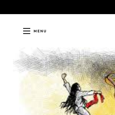
MENU
COLLECTE DES DÉCHETS
EAU ET ASSAINISSEMENT
ENFANCE JEUNESSE
L'AGGLO' RECRUTE
ASSOCIATIONS
PISCINES