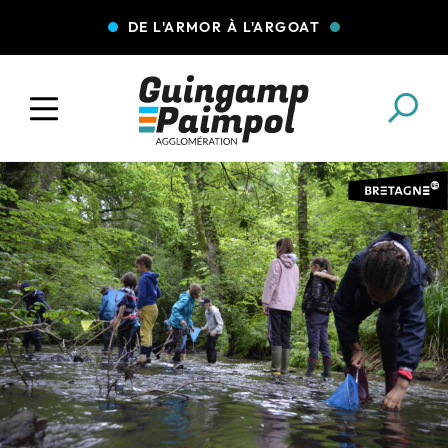
DE L'ARMOR À L'ARGOAT
COLLECTE DES DÉCHETS
EAU ET ASSAINISSEMENT
ENFANCE JEUNESSE
L'AGGLO' RECRUTE
ASSOCIATIONS
PISCINES