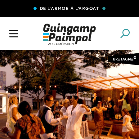
DE L'ARMOR À L'ARGOAT
COLLECTE DES DÉCHETS
EAU ET ASSAINISSEMENT
ENFANCE JEUNESSE
L'AGGLO' RECRUTE
ASSOCIATIONS
PISCINES