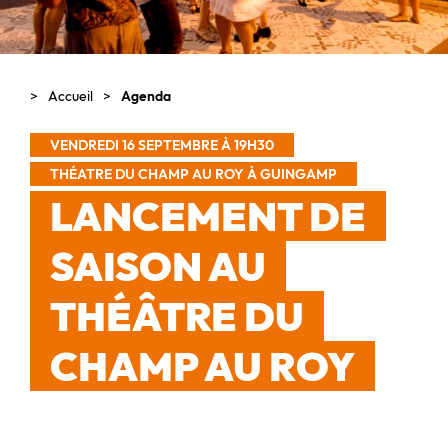
Accueil
Agenda
VENDREDI 16 SEPTEMBRE À 19H30
THÉATRE DU CHAMP AU ROY À GUINGAMP
LANCEMENT DE
SAISON AU
THÉÂTRE DU
CHAMP AU ROY