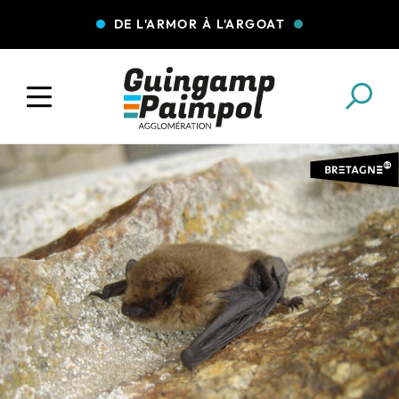
DE L'ARMOR À L'ARGOAT
COLLECTE DES DÉCHETS
EAU ET ASSAINISSEMENT
ENFANCE JEUNESSE
L'AGGLO' RECRUTE
ASSOCIATIONS
PISCINES