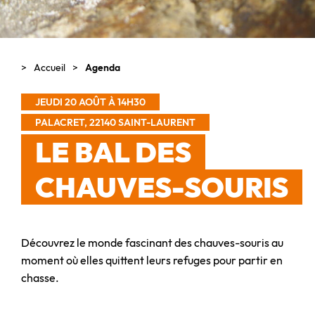
Accueil
Agenda
JEUDI 20 AOÛT À 14H30
PALACRET, 22140 SAINT-LAURENT
LE BAL DES
CHAUVES-SOURIS
Découvrez le monde fascinant des chauves-souris au
moment où elles quittent leurs refuges pour partir en
chasse.