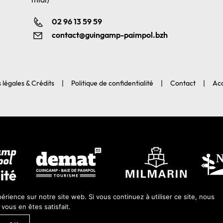
02 96 13 59 59
contact@guingamp-paimpol.bzh
 légales & Crédits
Politique de confidentialité
Contact
Acc
érience sur notre site web. Si vous continuez à utiliser ce site, nous
ous en êtes satisfait.
 2026-Guingamp-Paimpol Agglomération |
Agence web Lannion : Coqueli