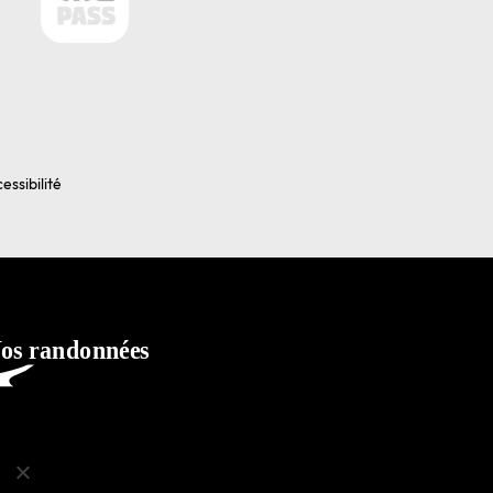
essibilité
ko