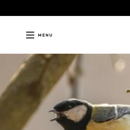
MENU
COLLECTE DES DÉCHETS
EAU ET ASSAINISSEMENT
ENFANCE JEUNESSE
L'AGGLO' RECRUTE
ASSOCIATIONS
PISCINES