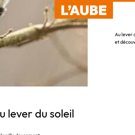
L’AUBE
Au lever 
et découv
 lever du soleil