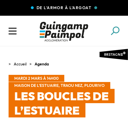
DE L'ARMOR À L'ARGOAT
COLLECTE DES DÉCHETS
EAU ET ASSAINISSEMENT
Accueil
Agenda
MARDI 2 MARS À 14H00
ENFANCE JEUNESSE
L'AGGLO' RECRUTE
MAISON DE L'ESTUAIRE, TRAOU NEZ, PLOURIVO
LES BOUCLES DE
L’ESTUAIRE
ASSOCIATIONS
PISCINES